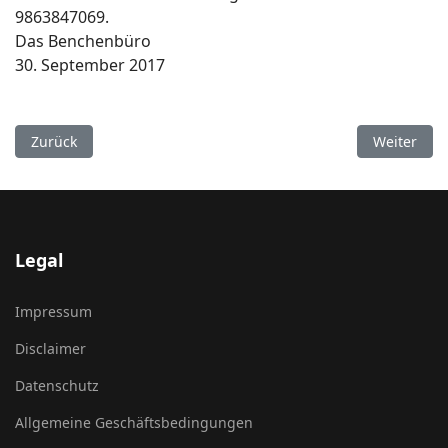
9863847069.
Das Benchenbüro
30. September 2017
Vorheriger Beitrag: Frühlingsprogramm 2018 im Kloster Ben
Nächster Be
Zurück
Weiter
Legal
Impressum
Disclaimer
Datenschutz
Allgemeine Geschäftsbedingungen