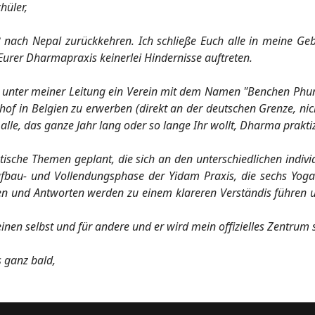
hüler,
 nach Nepal zurückkehren. Ich schließe Euch alle in meine Ge
Eurer Dharmapraxis keinerlei Hindernisse auftreten.
nter meiner Leitung ein Verein mit dem Namen "Benchen Phunt
of in Belgien zu erwerben (direkt an der deutschen Grenze, nicht
lle, das ganze Jahr lang oder so lange Ihr wollt, Dharma prakti
ische Themen geplant, die sich an den unterschiedlichen individ
Aufbau- und Vollendungsphase der Yidam Praxis, die sechs Yo
 und Antworten werden zu einem klareren Verständis führen un
einen selbst und für andere und er wird mein offizielles Zentrum 
s ganz bald,