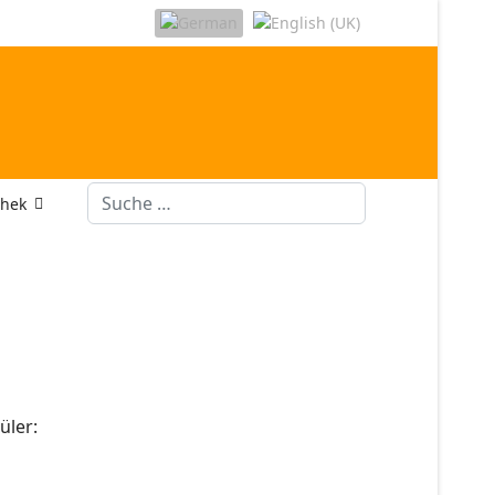
Suchen
thek
üler: