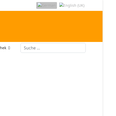
Suchen
thek