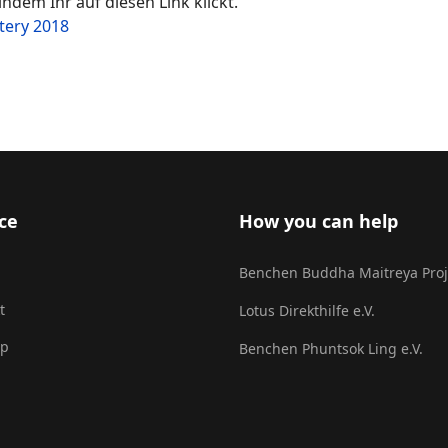
ndem Ihr auf diesen Link klickt.
tery 2018
er Benchen 2018
ce
How you can help
Benchen Buddha Maitreya Proj
t
Lotus Direkthilfe e.V.
ap
Benchen Phuntsok Ling e.V.